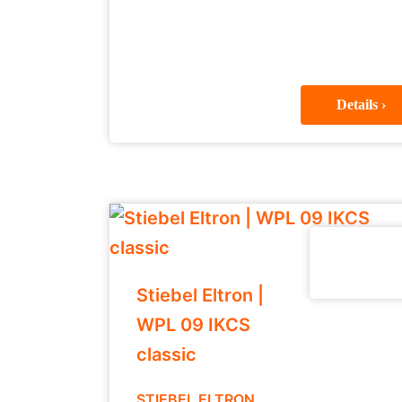
Details ›
Stiebel Eltron |
WPL 09 IKCS
classic
STIEBEL ELTRON