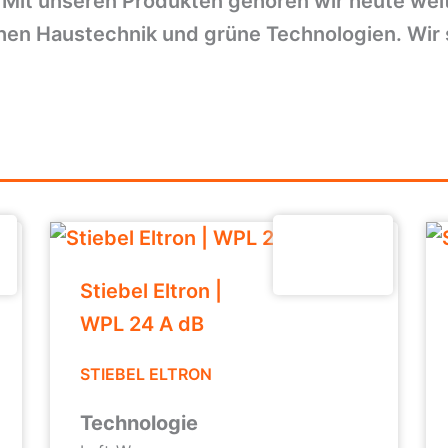
 Mit unseren Produkten gehören wir heute wel
en Haustechnik und grüne Technologien. Wir si
Stiebel Eltron |
WPL 24 A dB
STIEBEL ELTRON
Technologie