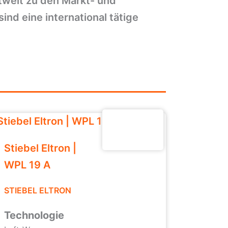
tweit zu den Markt- und
nd eine international tätige
Stiebel Eltron |
WPL 19 A
STIEBEL ELTRON
Technologie