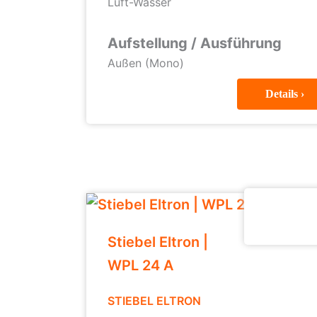
Luft-Wasser
Aufstellung / Ausführung
Außen (Mono)
Details ›
Stiebel Eltron |
WPL 24 A
STIEBEL ELTRON