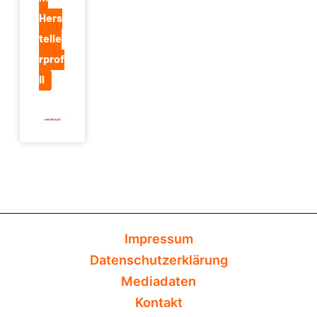
Hers
telle
rprof
il
Impressum
Datenschutzerklärung
Mediadaten
Kontakt