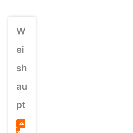
W
ei
sh
au
pt
Zu
m