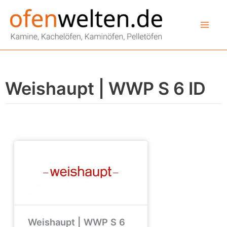
Zum
Inhalt
springen
Weishaupt | WWP S 6 ID
Weishaupt | WWP S 6