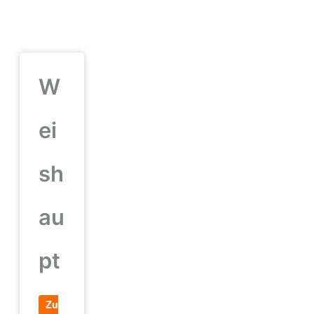
W
ei
sh
au
pt
Zu