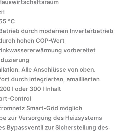
 Hauswirtschaftsraum
en
55 °C
Betrieb durch modernen Inverterbetrieb
 durch hohen COP-Wert
Trinkwassererwärmung vorbereitet
eduzierung
llation. Alle Anschlüsse von oben.
t durch integrierten, emaillierten
00 l oder 300 l Inhalt
art-Control
 Stromnetz Smart-Grid möglich
mpe zur Versorgung des Heizsystems
es Bypassventil zur Sicherstellung des