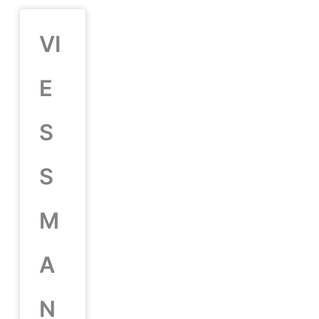
VI
E
S
S
M
A
N