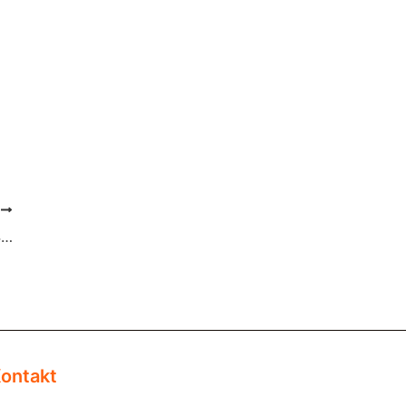
R
Bosch Thermotechnik | SupraEco SAS 4-2 ASM
ontakt