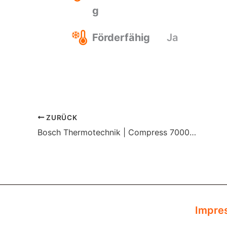
g
Förderfähig
Ja
ZURÜCK
Bosch Thermotechnik | Compress 7000i AW9 IRE-S
Impre