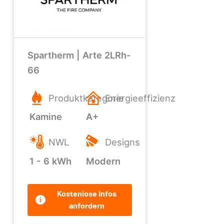
Spartherm | Arte 2LRh-
66
Produktkategorie
Energieeffizienz
Kamine
A+
NWL
Designs
1 - 6 kWh
Modern
Kostenlose Infos
anfordern