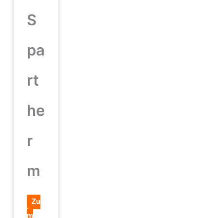
S
pa
rt
he
r
m
Zu
m