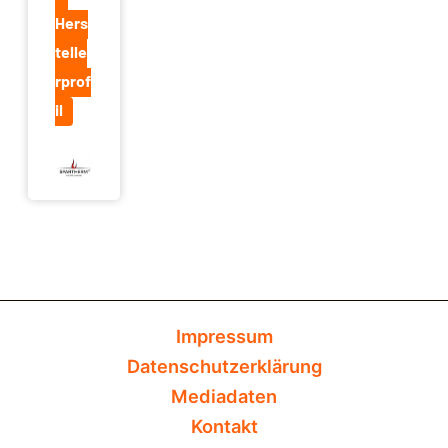
Hers
telle
rprof
il
Impressum
Datenschutzerklärung
Mediadaten
Kontakt