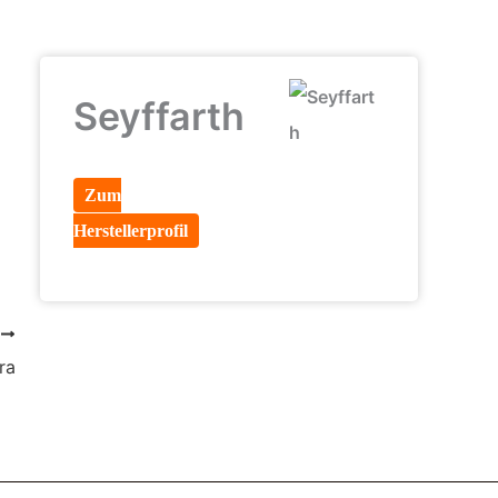
Seyffarth
Zum
Herstellerprofil
R
ra