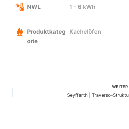
NWL
1 - 6 kWh
Produktkateg
Kachelöfen
orie
WEITE
Seyffarth | Traverso-Struktu