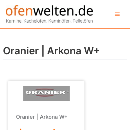
Zum
Inhalt
springen
Oranier | Arkona W+
Oranier | Arkona W+