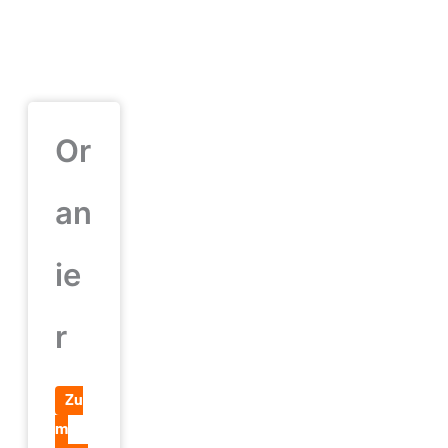
Or
an
ie
r
Zu
m