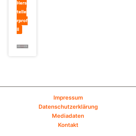
Hers
telle
rprof
il
Impressum
Datenschutzerklärung
Mediadaten
Kontakt