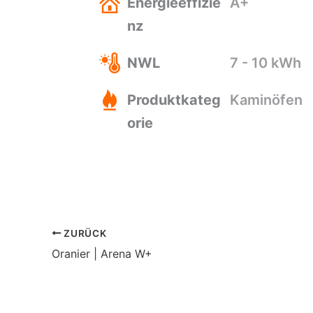
Energieeffizie
A+
nz
NWL
7 - 10 kWh
Produktkateg
Kaminöfen
orie
ZURÜCK
Oranier | Arena W+