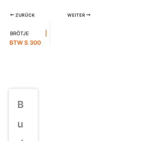
ZURÜCK
WEITER
|
BRÖTJE
BTW S 300
B
u