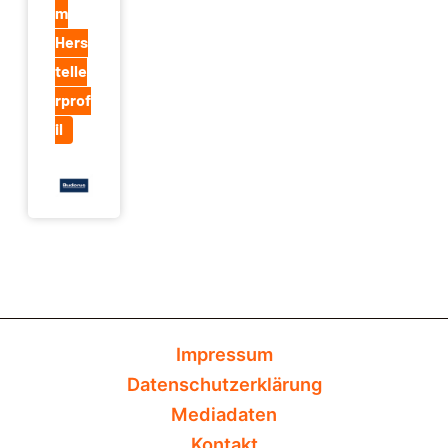
m
Hers
telle
rprof
il
Impressum
Datenschutzerklärung
Mediadaten
Kontakt