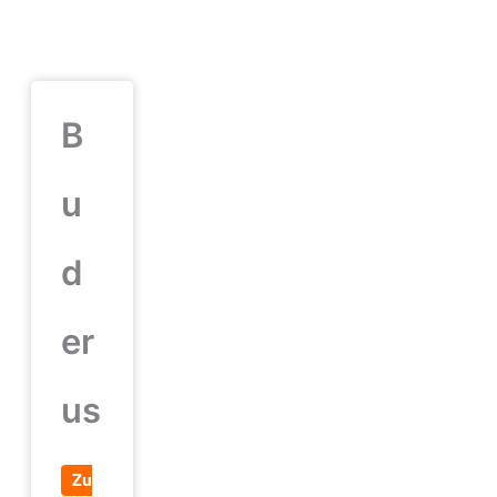
B
u
d
er
us
Zu