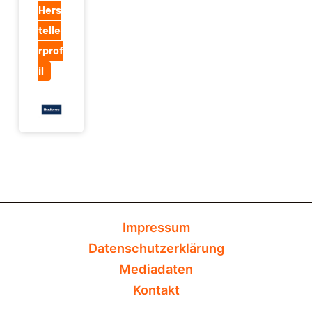
Hers
telle
rprof
il
Impressum
Datenschutzerklärung
Mediadaten
Kontakt