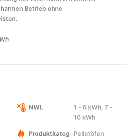
charmen Betrieb ohne
isten.
kWh
NWL
1 - 6 kWh, 7 -
10 kWh
Produktkateg
Pelletöfen