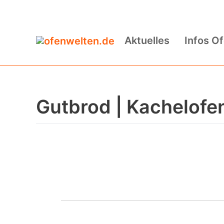
Zum
Inhalt
Aktuelles
Infos O
springen
Gutbrod | Kachelofe