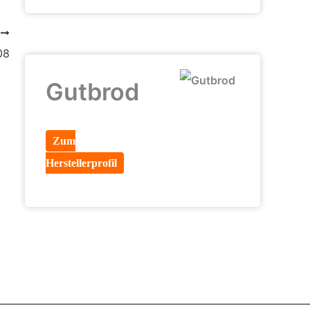
R
08
Gutbrod
Zum
Herstellerprofil