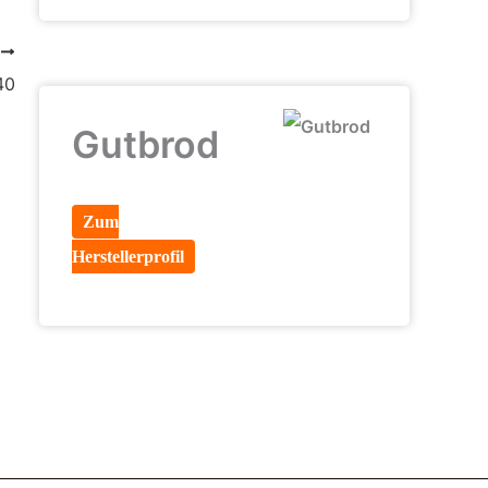
R
40
Gutbrod
Zum
Herstellerprofil