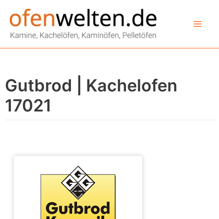
Zum
Inhalt
springen
Gutbrod | Kachelofen
17021