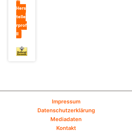
Hers
telle
rprof
il
Impressum
Datenschutzerklärung
Mediadaten
Kontakt