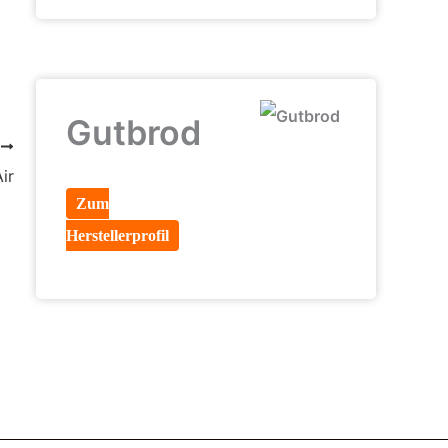
Gutbrod
R
ir
Zum
Herstellerprofil