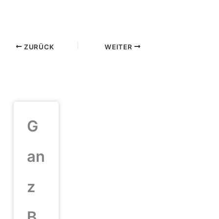
ZURÜCK
WEITER
G
an
z
B