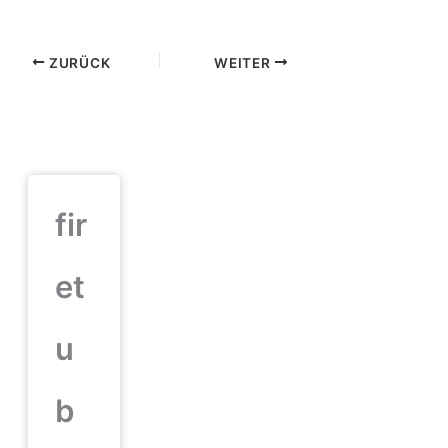
ZURÜCK
WEITER
fir
et
u
b