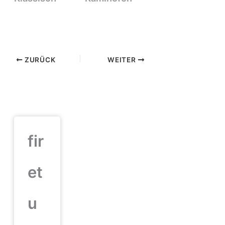
ZURÜCK
WEITER
fir
et
u