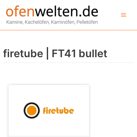
Zum
Inhalt
springen
firetube | FT41 bullet