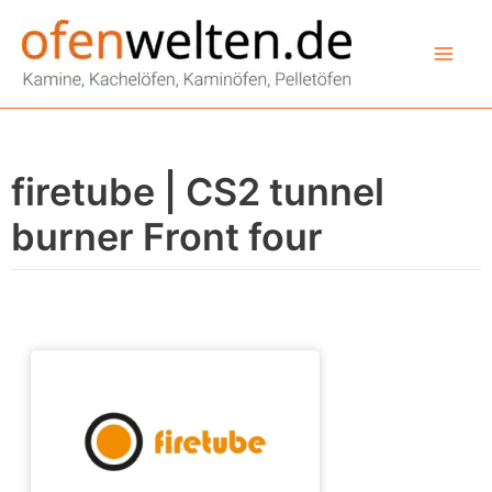
Zum
Inhalt
springen
firetube | CS2 tunnel
burner Front four