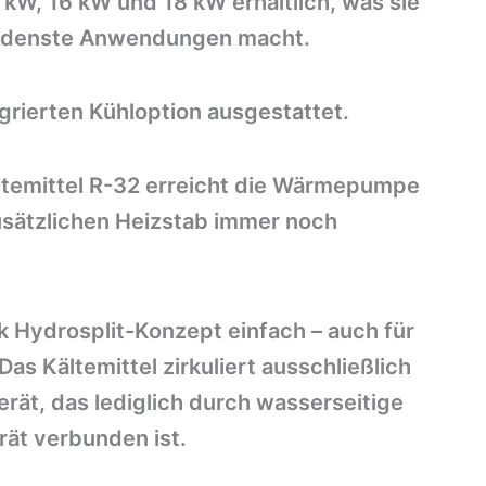
4 kW, 16 kW und 18 kW erhältlich, was sie
hiedenste Anwendungen macht.
tegrierten Kühloption ausgestattet.
ltemittel R-32 erreicht die Wärmepumpe
usätzlichen Heizstab immer noch
ank Hydrosplit-Konzept einfach – auch für
Das Kältemittel zirkuliert ausschließlich
t, das lediglich durch wasserseitige
ät verbunden ist.