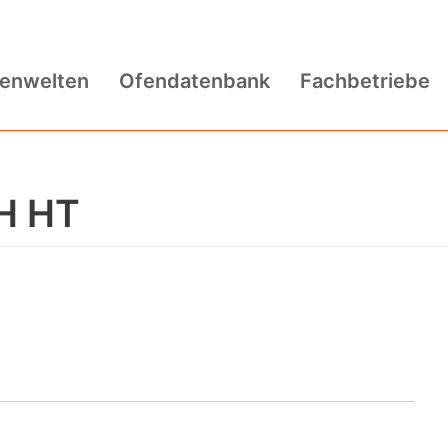
fenwelten
Ofendatenbank
Fachbetriebe
 H HT