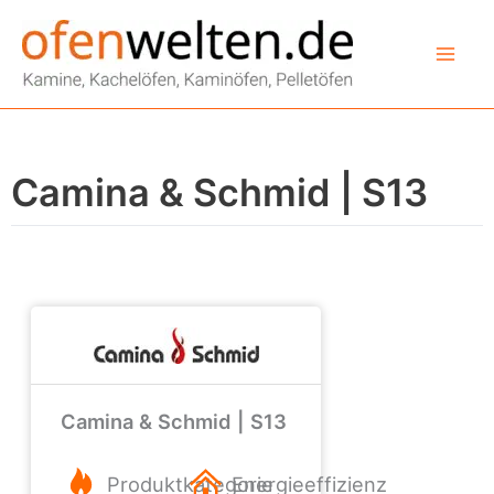
Zum
Inhalt
springen
Camina & Schmid | S13
Camina & Schmid | S13
Produktkategorie
Energieeffizienz