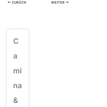
ZURÜCK
WEITER
C
a
mi
na
&