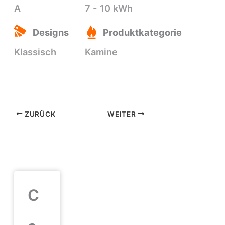
A
7 - 10 kWh
Designs
Produktkategorie
Klassisch
Kamine
ZURÜCK
WEITER
C