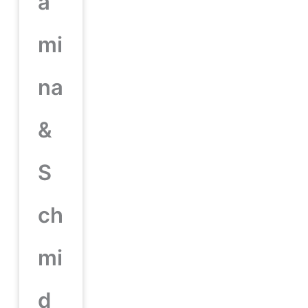
a
mi
na
&
S
ch
mi
d