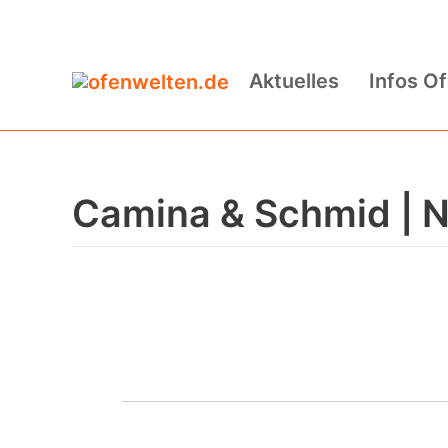
Zum
Inhalt
Aktuelles
Infos O
springen
Camina & Schmid | N1