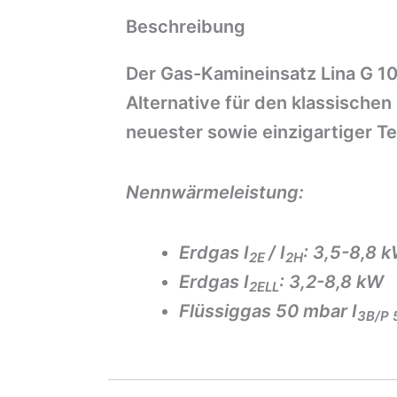
Beschreibung
Der Gas-Kamineinsatz Lina G 10
Alternative für den klassische
neuester sowie einzigartiger T
Nennwärmeleistung:
Erdgas I
/ I
: 3,5-8,8 
2E
2H
Erdgas I
: 3,2-8,8 kW
2ELL
Flüssiggas 50 mbar I
3B/P 