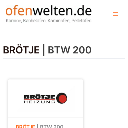
Zum
Inhalt
springen
BRÖTJE
| BTW 200
BRÖTJE
| BTW 200