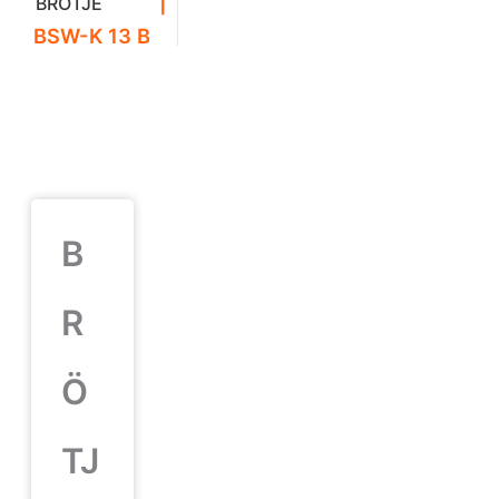
|
BRÖTJE
BSW-K 13 B
B
R
Ö
TJ