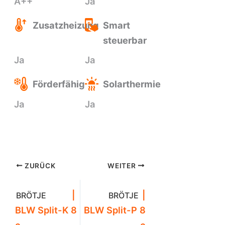
A++
Ja
Zusatzheizung
Smart
steuerbar
Ja
Ja
Förderfähig
Solarthermie
Ja
Ja
ZURÜCK
WEITER
|
|
BRÖTJE
BRÖTJE
BLW Split-K 8
BLW Split-P 8
c
c