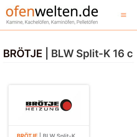
Zum
Inhalt
springen
BRÖTJE
| BLW Split-K 16 c
BRÖTJE
| BLW Split-K