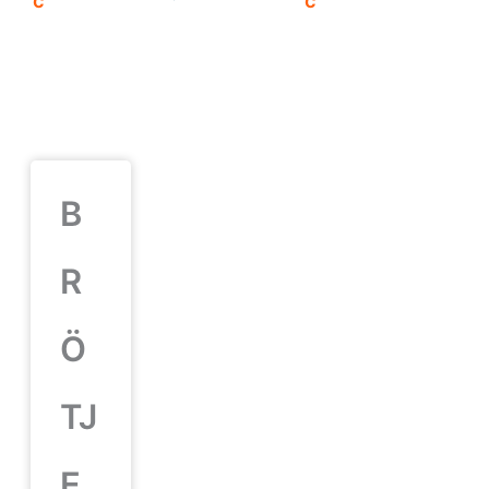
B
R
Ö
TJ
E