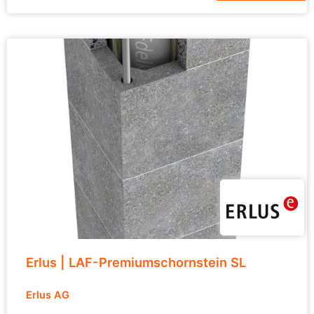
Erlus | LAF-Premiumschornstein SL
Erlus AG