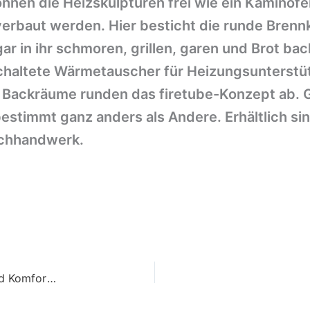
nnen die Heizskulpturen frei wie ein Kaminofen
erbaut werden. Hier besticht die runde Brenn
r in ihr schmoren, grillen, garen und Brot bac
schaltete Wärmetauscher für Heizungsunterstü
 Backräume runden das firetube-Konzept ab. 
estimmt ganz anders als Andere. Erhältlich sin
achhandwerk.
SCHIEDEL – „Proteus“ – wenn Technik, Design und Komfort ein Feuer entfachen