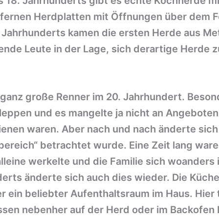
s 18. Jahrhunderts gibt es echte Kochherde m
fernen Herdplatten mit Öffnungen über dem Fe
 Jahrhunderts kamen die ersten Herde aus Meta
de Leute in der Lage, sich derartige Herde zu
ganz große Renner im 20. Jahrhundert. Besond
leppen und es mangelte ja nicht an Angeboten 
ienen waren. Aber nach und nach änderte sich
bereich“ betrachtet wurde. Eine Zeit lang wa
alleine werkelte und die Familie sich woander
derts änderte sich auch dies wieder. Die Küc
in beliebter Aufenthaltsraum im Haus. Hier tri
en nebenher auf der Herd oder im Backofen b