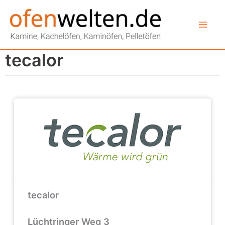
Zum
Inhalt
springen
tecalor
tecalor
Lüchtringer Weg 3